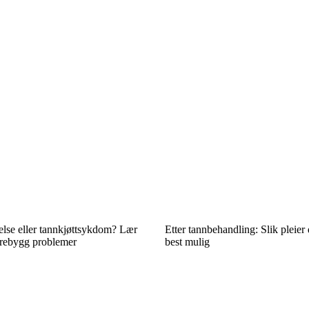
else eller tannkjøttsykdom? Lær
Etter tannbehandling: Slik pleier 
orebygg problemer
best mulig