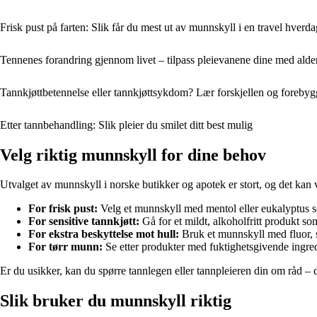
Frisk pust på farten: Slik får du mest ut av munnskyll i en travel hverda
Tennenes forandring gjennom livet – tilpass pleievanene dine med alde
Tannkjøttbetennelse eller tannkjøttsykdom? Lær forskjellen og foreby
Etter tannbehandling: Slik pleier du smilet ditt best mulig
Velg riktig munnskyll for dine behov
Utvalget av munnskyll i norske butikker og apotek er stort, og det kan 
For frisk pust:
Velg et munnskyll med mentol eller eukalyptus som
For sensitive tannkjøtt:
Gå for et mildt, alkoholfritt produkt som
For ekstra beskyttelse mot hull:
Bruk et munnskyll med fluor, s
For tørr munn:
Se etter produkter med fuktighetsgivende ingred
Er du usikker, kan du spørre tannlegen eller tannpleieren din om råd – 
Slik bruker du munnskyll riktig