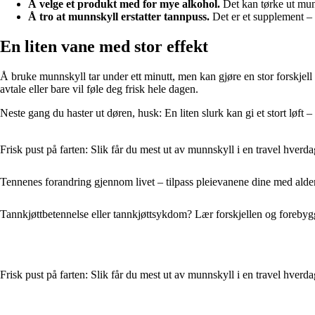
Å velge et produkt med for mye alkohol.
Det kan tørke ut munn
Å tro at munnskyll erstatter tannpuss.
Det er et supplement – 
En liten vane med stor effekt
Å bruke munnskyll tar under ett minutt, men kan gjøre en stor forskjell 
avtale eller bare vil føle deg frisk hele dagen.
Neste gang du haster ut døren, husk: En liten slurk kan gi et stort løft – 
Frisk pust på farten: Slik får du mest ut av munnskyll i en travel hverda
Tennenes forandring gjennom livet – tilpass pleievanene dine med alde
Tannkjøttbetennelse eller tannkjøttsykdom? Lær forskjellen og foreby
Frisk pust på farten: Slik får du mest ut av munnskyll i en travel hverda