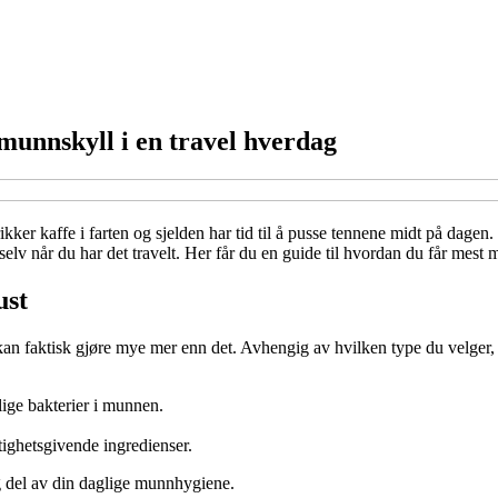
 munnskyll i en travel hverdag
er kaffe i farten og sjelden har tid til å pusse tennene midt på dagen. D
elv når du har det travelt. Her får du en guide til hvordan du får mest 
ust
 kan faktisk gjøre mye mer enn det. Avhengig av hvilken type du velger
ige bakterier i munnen.
tighetsgivende ingredienser.
g del av din daglige munnhygiene.