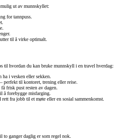
 mulig ut av munnskyllet:
ng for tannpuss.
t.
e.
enger.
er til å virke optimalt.
ips til hvordan du kan bruke munnskyll i en travel hverdag:
n ha i vesken eller sekken.
erfekt til kontoret, trening eller reise.
 få frisk pust resten av dagen.
til å forebygge misfarging.
rett fra jobb til et møte eller en sosial sammenkomst.
il to ganger daglig er som regel nok.