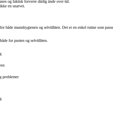
en og faktisk forverre dårlig ånde over tid.
ikke en snarvei.
for både munnhygienen og selvtilliten. Det er en enkel rutine som passer 
både for pusten og selvtilliten.
g
ren
gg problemer
g