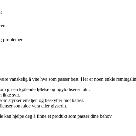
g
ren
gg problemer
være vanskelig å vite hva som passer best. Her er noen enkle retningslin
 gir en kjølende følelse og nøytraliserer lukt.
 ikke svir.
om styrker emaljen og beskytter mot karies.
ienser som aloe vera eller glyserin.
de kan hjelpe deg å finne et produkt som passer dine behov.