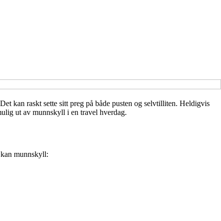
et kan raskt sette sitt preg på både pusten og selvtilliten. Heldigvis
mulig ut av munnskyll i en travel hverdag.
, kan munnskyll: