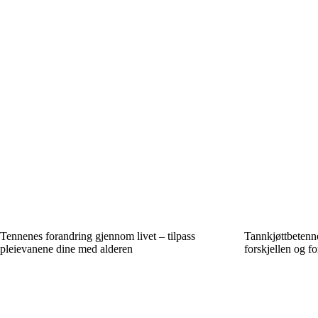
Tennenes forandring gjennom livet – tilpass
Tannkjøttbetenn
pleievanene dine med alderen
forskjellen og f