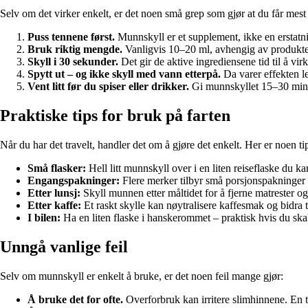
Selv om det virker enkelt, er det noen små grep som gjør at du får mest
Puss tennene først.
Munnskyll er et supplement, ikke en erstatni
Bruk riktig mengde.
Vanligvis 10–20 ml, avhengig av produkte
Skyll i 30 sekunder.
Det gir de aktive ingrediensene tid til å virk
Spytt ut – og ikke skyll med vann etterpå.
Da varer effekten l
Vent litt før du spiser eller drikker.
Gi munnskyllet 15–30 minutt
Praktiske tips for bruk på farten
Når du har det travelt, handler det om å gjøre det enkelt. Her er noen t
Små flasker:
Hell litt munnskyll over i en liten reiseflaske du ka
Engangspakninger:
Flere merker tilbyr små porsjonspakninger – p
Etter lunsj:
Skyll munnen etter måltidet for å fjerne matrester og
Etter kaffe:
Et raskt skylle kan nøytralisere kaffesmak og bidra 
I bilen:
Ha en liten flaske i hanskerommet – praktisk hvis du skal 
Unngå vanlige feil
Selv om munnskyll er enkelt å bruke, er det noen feil mange gjør:
Å bruke det for ofte.
Overforbruk kan irritere slimhinnene. En t