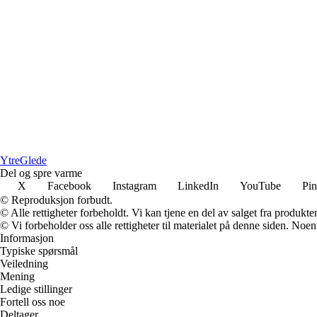
YtreGlede
Del og spre varme
X
Facebook
Instagram
LinkedIn
YouTube
Pin
© Reproduksjon forbudt.
© Alle rettigheter forbeholdt. Vi kan tjene en del av salget fra produkt
© Vi forbeholder oss alle rettigheter til materialet på denne siden. Noe
Informasjon
Typiske spørsmål
Veiledning
Mening
Ledige stillinger
Fortell oss noe
Deltager