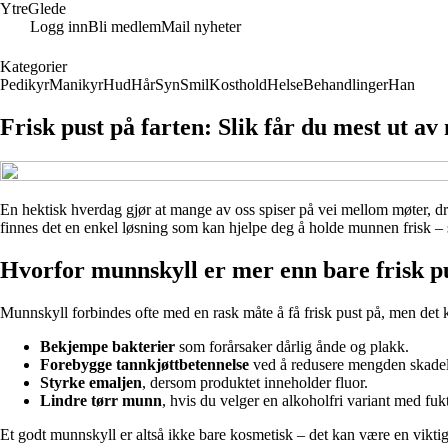
YtreGlede
Logg inn
Bli medlem
Mail nyheter
Kategorier
Pedikyr
Manikyr
Hud
Hår
Syn
Smil
Kosthold
Helse
Behandlinger
Han
Frisk pust på farten: Slik får du mest ut av
En hektisk hverdag gjør at mange av oss spiser på vei mellom møter, drikk
finnes det en enkel løsning som kan hjelpe deg å holde munnen frisk – s
Hvorfor munnskyll er mer enn bare frisk p
Munnskyll forbindes ofte med en rask måte å få frisk pust på, men det
Bekjempe bakterier
som forårsaker dårlig ånde og plakk.
Forebygge tannkjøttbetennelse
ved å redusere mengden skadel
Styrke emaljen
, dersom produktet inneholder fluor.
Lindre tørr munn
, hvis du velger en alkoholfri variant med fuk
Et godt munnskyll er altså ikke bare kosmetisk – det kan være en vikti