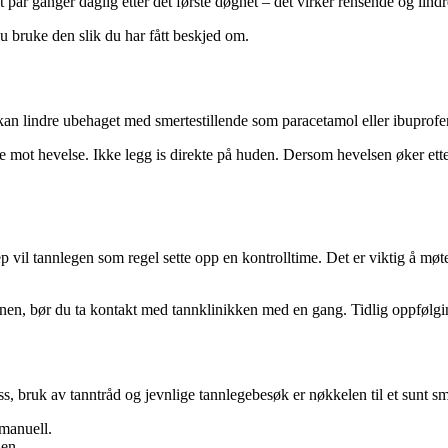
et par ganger daglig etter det første døgnet – det virker rensende og lind
du bruke den slik du har fått beskjed om.
an lindre ubehaget med smertestillende som paracetamol eller ibuprofen
ot hevelse. Ikke legg is direkte på huden. Dersom hevelsen øker etter e
p vil tannlegen som regel sette opp en kontrolltime. Det er viktig å møte
nen, bør du ta kontakt med tannklinikken med en gang. Tidlig oppfølgi
, bruk av tanntråd og jevnlige tannlegebesøk er nøkkelen til et sunt sm
 manuell.
jen.