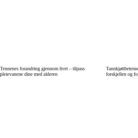
Tennenes forandring gjennom livet – tilpass
Tannkjøttbetenn
pleievanene dine med alderen
forskjellen og f