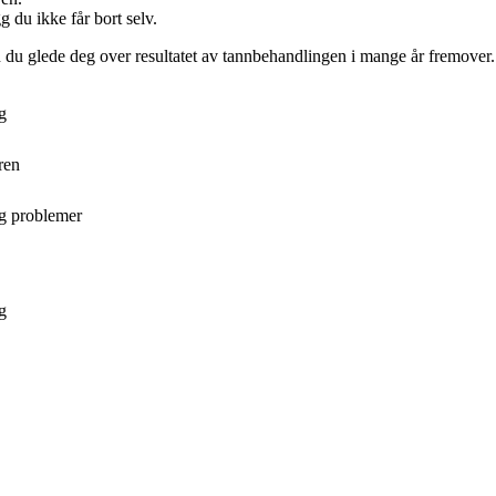
gg du ikke får bort selv.
an du glede deg over resultatet av tannbehandlingen i mange år fremover.
g
ren
gg problemer
g