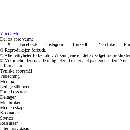
YtreGlede
Del og spre varme
X
Facebook
Instagram
LinkedIn
YouTube
Pin
© Reproduksjon forbudt.
© Alle rettigheter forbeholdt. Vi kan tjene en del av salget fra produkt
© Vi forbeholder oss alle rettigheter til materialet på denne siden. Noe
Informasjon
Typiske spørsmål
Veiledning
Mening
Ledige stillinger
Fortell oss noe
Deltager
Min bruker
Medlemskap
Kostnader
Styrker
Ressurser
Intern navigasjon