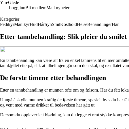
YtreGlede
Logg inn
Bli medlem
Mail nyheter
Kategorier
Pedikyr
Manikyr
Hud
Hår
Syn
Smil
Kosthold
Helse
Behandlinger
Han
Etter tannbehandling: Slik pleier du smilet 
En tannbehandling kan være alt fra en enkel tannrens til en mer omfatte
tannkjøttet etterpå, slik at tilhelingen går som den skal, og resultatet v
De første timene etter behandlingen
Etter en tannbehandling er munnen ofte øm og følsom. Har du fått lokalbed
Unngå å skylle munnen kraftig de første timene, spesielt hvis du har fåt
og vent med varme drikker til bedøvelsen har gått ut.
Dersom du opplever lett blødning, kan du legge et rent stykke kompress