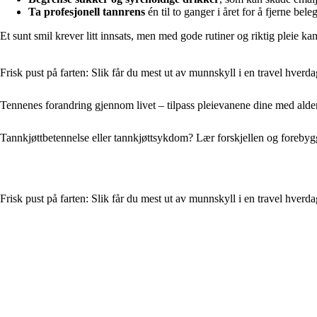
Ta profesjonell tannrens
én til to ganger i året for å fjerne bele
Et sunt smil krever litt innsats, men med gode rutiner og riktig pleie k
Frisk pust på farten: Slik får du mest ut av munnskyll i en travel hverda
Tennenes forandring gjennom livet – tilpass pleievanene dine med alde
Tannkjøttbetennelse eller tannkjøttsykdom? Lær forskjellen og foreby
Frisk pust på farten: Slik får du mest ut av munnskyll i en travel hverda