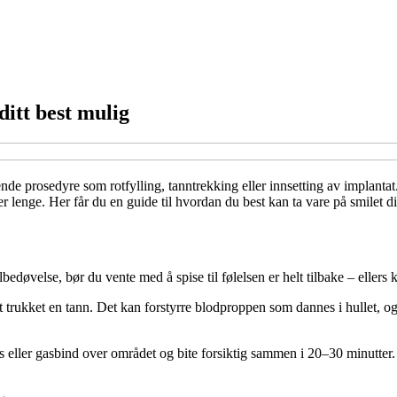
ditt best mulig
nde prosedyre som rotfylling, tanntrekking eller innsetting av implantat
arer lenge. Her får du en guide til hvordan du best kan ta vare på smilet d
øvelse, bør du vente med å spise til følelsen er helt tilbake – ellers ka
t trukket en tann. Det kan forstyrre blodproppen som dannes i hullet, og
 eller gasbind over området og bite forsiktig sammen i 20–30 minutter.