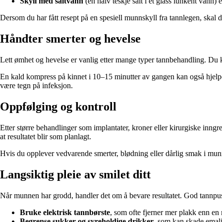
Skyll med saltvann
(en halv teskje salt i et glass lunkent vann) 
Dersom du har fått resept på en spesiell munnskyll fra tannlegen, skal 
Håndter smerter og hevelse
Lett ømhet og hevelse er vanlig etter mange typer tannbehandling. Du k
En kald kompress på kinnet i 10–15 minutter av gangen kan også hjelpe m
være tegn på infeksjon.
Oppfølging og kontroll
Etter større behandlinger som implantater, kroner eller kirurgiske inngre
at resultatet blir som planlagt.
Hvis du opplever vedvarende smerter, blødning eller dårlig smak i mun
Langsiktig pleie av smilet ditt
Når munnen har grodd, handler det om å bevare resultatet. God tannpuss
Bruke elektrisk tannbørste
, som ofte fjerner mer plakk enn en
Begrense sukker og syreholdige drikker
, som kan skade emal