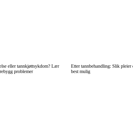
else eller tannkjøttsykdom? Lær
Etter tannbehandling: Slik pleier 
orebygg problemer
best mulig