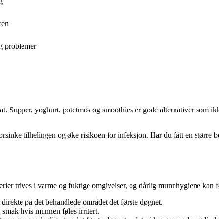
g
ren
gg problemer
mat. Supper, yoghurt, potetmos og smoothies er gode alternativer som i
inke tilhelingen og øke risikoen for infeksjon. Har du fått en større be
ier trives i varme og fuktige omgivelser, og dårlig munnhygiene kan før
direkte på det behandlede området det første døgnet.
 smak hvis munnen føles irritert.