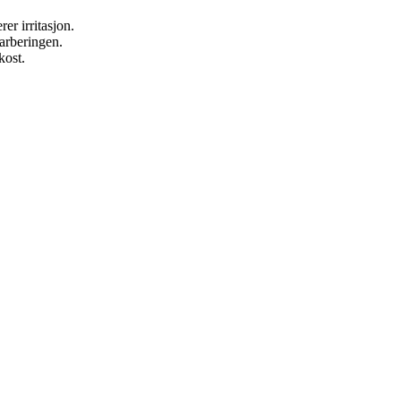
er irritasjon.
barberingen.
kost.