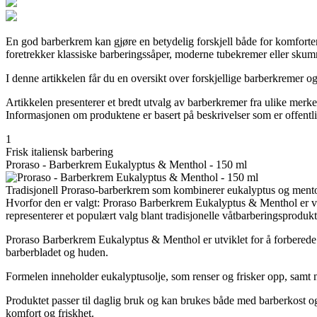
En god barberkrem kan gjøre en betydelig forskjell både for komforte
foretrekker klassiske barberingssåper, moderne tubekremer eller skumm
I denne artikkelen får du en oversikt over forskjellige barberkremer og
Artikkelen presenterer et bredt utvalg av barberkremer fra ulike merk
Informasjonen om produktene er basert på beskrivelser som er offentlig 
1
Frisk italiensk barbering
Proraso - Barberkrem Eukalyptus & Menthol - 150 ml
Tradisjonell Proraso-barberkrem som kombinerer eukalyptus og mento
Hvorfor den er valgt: Proraso Barberkrem Eukalyptus & Menthol er val
representerer et populært valg blant tradisjonelle våtbarberingsprodukt
Proraso Barberkrem Eukalyptus & Menthol er utviklet for å forberede 
barberbladet og huden.
Formelen inneholder eukalyptusolje, som renser og frisker opp, samt m
Produktet passer til daglig bruk og kan brukes både med barberkost o
komfort og friskhet.