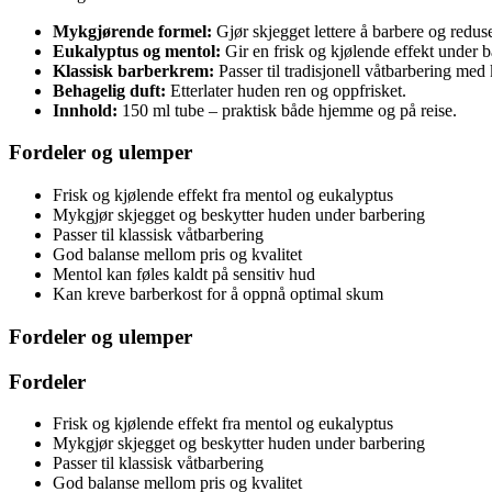
Mykgjørende formel:
Gjør skjegget lettere å barbere og reduser
Eukalyptus og mentol:
Gir en frisk og kjølende effekt under 
Klassisk barberkrem:
Passer til tradisjonell våtbarbering med 
Behagelig duft:
Etterlater huden ren og oppfrisket.
Innhold:
150 ml tube – praktisk både hjemme og på reise.
Fordeler og ulemper
Frisk og kjølende effekt fra mentol og eukalyptus
Mykgjør skjegget og beskytter huden under barbering
Passer til klassisk våtbarbering
God balanse mellom pris og kvalitet
Mentol kan føles kaldt på sensitiv hud
Kan kreve barberkost for å oppnå optimal skum
Fordeler og ulemper
Fordeler
Frisk og kjølende effekt fra mentol og eukalyptus
Mykgjør skjegget og beskytter huden under barbering
Passer til klassisk våtbarbering
God balanse mellom pris og kvalitet