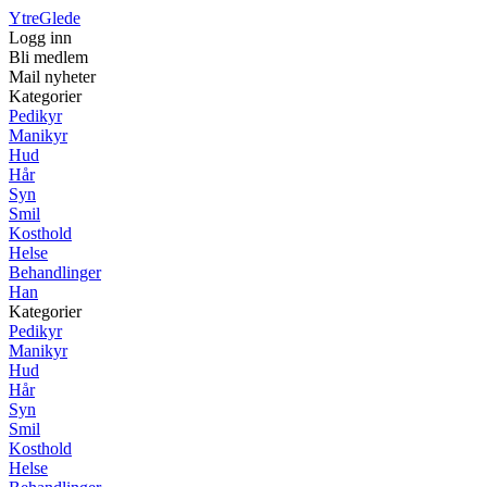
YtreGlede
Logg inn
Bli medlem
Mail nyheter
Kategorier
Pedikyr
Manikyr
Hud
Hår
Syn
Smil
Kosthold
Helse
Behandlinger
Han
Kategorier
Pedikyr
Manikyr
Hud
Hår
Syn
Smil
Kosthold
Helse