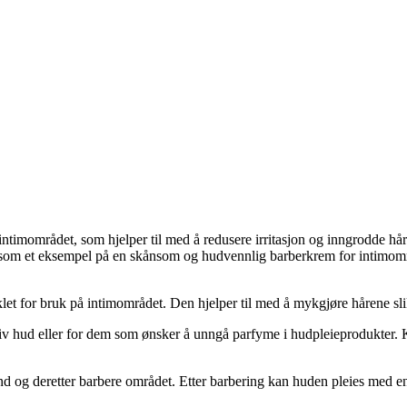
timområdet, som hjelper til med å redusere irritasjon og inngrodde hår
 som et eksempel på en skånsom og hudvennlig barberkrem for intimomr
t for bruk på intimområdet. Den hjelper til med å mykgjøre hårene slik
iv hud eller for dem som ønsker å unngå parfyme i hudpleieprodukter. K
und og deretter barbere området. Etter barbering kan huden pleies med e