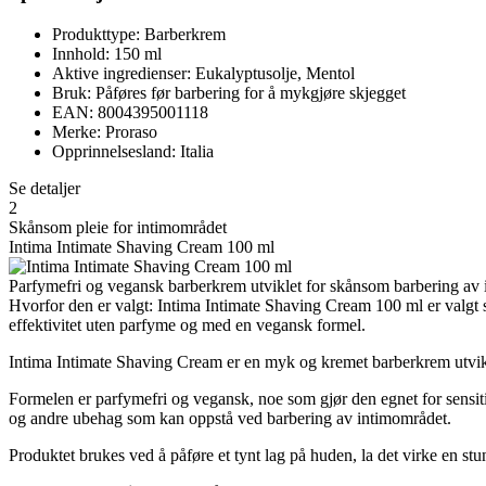
Produkttype: Barberkrem
Innhold: 150 ml
Aktive ingredienser: Eukalyptusolje, Mentol
Bruk: Påføres før barbering for å mykgjøre skjegget
EAN: 8004395001118
Merke: Proraso
Opprinnelsesland: Italia
Se detaljer
2
Skånsom pleie for intimområdet
Intima Intimate Shaving Cream 100 ml
Parfymefri og vegansk barberkrem utviklet for skånsom barbering av in
Hvorfor den er valgt: Intima Intimate Shaving Cream 100 ml er valgt
effektivitet uten parfyme og med en vegansk formel.
Intima Intimate Shaving Cream er en myk og kremet barberkrem utvikle
Formelen er parfymefri og vegansk, noe som gjør den egnet for sensit
og andre ubehag som kan oppstå ved barbering av intimområdet.
Produktet brukes ved å påføre et tynt lag på huden, la det virke en st