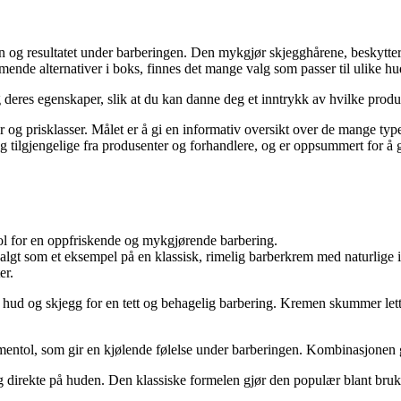
n og resultatet under barberingen. Den mykgjør skjegghårene, beskytter
ende alternativer i boks, finnes det mange valg som passer til ulike hu
 deres egenskaper, slik at du kan danne deg et inntrykk av hvilke produk
er og prisklasser. Målet er å gi en informativ oversikt over de mange t
tilgjengelige fra produsenter og forhandlere, og er oppsummert for å gi 
l for en oppfriskende og mykgjørende barbering.
gt som et eksempel på en klassisk, rimelig barberkrem med naturlige i
er.
hud og skjegg for en tett og behagelig barbering. Kremen skummer lett
entol, som gir en kjølende følelse under barberingen. Kombinasjonen gir
g direkte på huden. Den klassiske formelen gjør den populær blant bruk