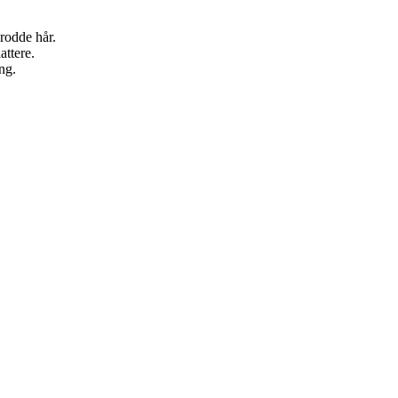
rodde hår.
attere.
ng.