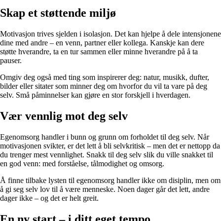
Skap et støttende miljø
Motivasjon trives sjelden i isolasjon. Det kan hjelpe å dele intensjonene
dine med andre – en venn, partner eller kollega. Kanskje kan dere
støtte hverandre, ta en tur sammen eller minne hverandre på å ta
pauser.
Omgiv deg også med ting som inspirerer deg: natur, musikk, dufter,
bilder eller sitater som minner deg om hvorfor du vil ta vare på deg
selv. Små påminnelser kan gjøre en stor forskjell i hverdagen.
Vær vennlig mot deg selv
Egenomsorg handler i bunn og grunn om forholdet til deg selv. Når
motivasjonen svikter, er det lett å bli selvkritisk – men det er nettopp da
du trenger mest vennlighet. Snakk til deg selv slik du ville snakket til
en god venn: med forståelse, tålmodighet og omsorg.
Å finne tilbake lysten til egenomsorg handler ikke om disiplin, men om
å gi seg selv lov til å være menneske. Noen dager går det lett, andre
dager ikke – og det er helt greit.
En ny start – i ditt eget tempo