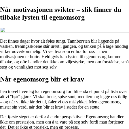
Når motivasjonen svikter – slik finner du
tilbake lysten til egenomsorg
Det finnes dager hvor alt føles tungt. Tannbørsten blir liggende på
vasken, treningsskoene står urørt i gangen, og tanken på å lage middag
virker uoverkommelig. Vi vet hva som er bra for oss – men
motivasjonen er borte. Heldigvis kan lysten til egenomsorg komme
tilbake, og ofte handler det ikke om viljestyrke, men om forståelse, små
steg og vennlighet mot seg selv.
Når egenomsorg blir et krav
I en travel hverdag kan egenomsorg fort bli enda et punkt på lista over
alt vi “bør” gjøre. Vi skal trene, spise sunt, meditere og legge oss tidlig
– og når vi ikke får det til, føler vi oss mislykket. Men egenomsorg
mister sin verdi når den blir et krav i stedet for en støtte.
Det første steget er derfor å endre perspektivet: Egenomsorg handler
ikke om prestasjon, men om å ta vare på seg selv fordi man fortjener
det. Det er ikke et prosjekt, men en prosess.