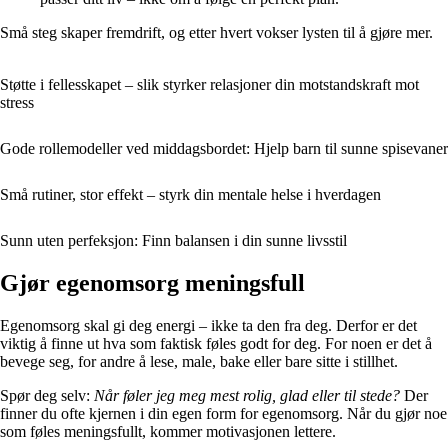
Små steg skaper fremdrift, og etter hvert vokser lysten til å gjøre mer.
Støtte i fellesskapet – slik styrker relasjoner din motstandskraft mot
stress
Gode rollemodeller ved middagsbordet: Hjelp barn til sunne spisevaner
Små rutiner, stor effekt – styrk din mentale helse i hverdagen
Sunn uten perfeksjon: Finn balansen i din sunne livsstil
Gjør egenomsorg meningsfull
Egenomsorg skal gi deg energi – ikke ta den fra deg. Derfor er det
viktig å finne ut hva som faktisk føles godt for deg. For noen er det å
bevege seg, for andre å lese, male, bake eller bare sitte i stillhet.
Spør deg selv:
Når føler jeg meg mest rolig, glad eller til stede?
Der
finner du ofte kjernen i din egen form for egenomsorg. Når du gjør noe
som føles meningsfullt, kommer motivasjonen lettere.