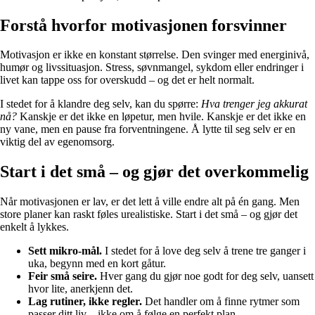
Forstå hvorfor motivasjonen forsvinner
Motivasjon er ikke en konstant størrelse. Den svinger med energinivå,
humør og livssituasjon. Stress, søvnmangel, sykdom eller endringer i
livet kan tappe oss for overskudd – og det er helt normalt.
I stedet for å klandre deg selv, kan du spørre:
Hva trenger jeg akkurat
nå?
Kanskje er det ikke en løpetur, men hvile. Kanskje er det ikke en
ny vane, men en pause fra forventningene. Å lytte til seg selv er en
viktig del av egenomsorg.
Start i det små – og gjør det overkommelig
Når motivasjonen er lav, er det lett å ville endre alt på én gang. Men
store planer kan raskt føles urealistiske. Start i det små – og gjør det
enkelt å lykkes.
Sett mikro-mål.
I stedet for å love deg selv å trene tre ganger i
uka, begynn med en kort gåtur.
Feir små seire.
Hver gang du gjør noe godt for deg selv, uansett
hvor lite, anerkjenn det.
Lag rutiner, ikke regler.
Det handler om å finne rytmer som
passer ditt liv – ikke om å følge en perfekt plan.