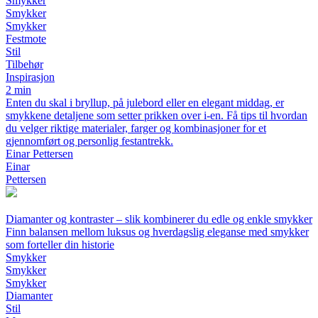
Smykker
Smykker
Smykker
Festmote
Stil
Tilbehør
Inspirasjon
2 min
Enten du skal i bryllup, på julebord eller en elegant middag, er
smykkene detaljene som setter prikken over i-en. Få tips til hvordan
du velger riktige materialer, farger og kombinasjoner for et
gjennomført og personlig festantrekk.
Einar Pettersen
Einar
Pettersen
Diamanter og kontraster – slik kombinerer du edle og enkle smykker
Finn balansen mellom luksus og hverdagslig eleganse med smykker
som forteller din historie
Smykker
Smykker
Smykker
Diamanter
Stil