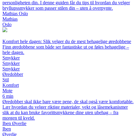
personligheten din. I denne guiden får du tips til hvordan du velger
bryllupssmykker som passer stilen din – uten å overpynte.
Mathias Oslo
Mathias
Oslo
Komfort hele dagen: Slik velger du de mest behagelige øredobbene
Finn øredobbene som både ser fantastiske ut og føles behagelige –
hele dagen.
Smykker
Smykker
Smykker
Øredobber
Stil
Komfort
Mote
6 min
Øredobber skal ikke bare være pene, de skal også være komfortable.
Lær hvordan du velger riktige materialer, vekt og låsemekanismer
slik at du kan bruke favorittsmykkene dine uten ubehag – fra
morgen til kveld.
Iben Øverlie
Iben
Øverlie