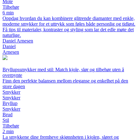
Mote
Tilbehør
6 min
Oppdag hvordan du kan kombinere glitrende diamanter med enkle,
moderne smykker for et uttrykk som føles både personlig og tidløst.
Få tips til materialer, kontraster og styling som lar det edle møte det
naturlige.
Daniel Arnesen
Daniel
Arnesen
Bryllupssmykker med stil: Match kjole, slør og tilbehør uten å
overpynte
Finn den perfekte balansen mellom eleganse og enkelhet på den
store dagen
Smykker
Smykker
Bryllup
Smykker
Brud
Stil
Tilbehør
2 min
La smykkene dine fremheve skjønnheten i kjolen, sløret og