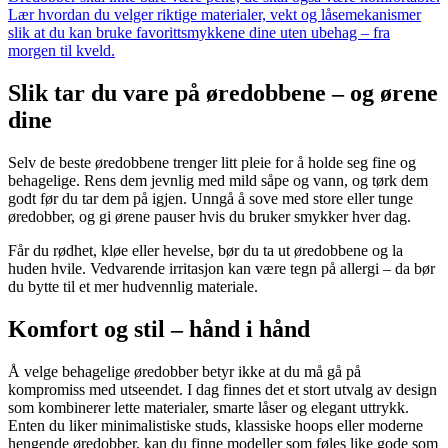
Lær hvordan du velger riktige materialer, vekt og låsemekanismer
slik at du kan bruke favorittsmykkene dine uten ubehag – fra
morgen til kveld.
Slik tar du vare på øredobbene – og ørene
dine
Selv de beste øredobbene trenger litt pleie for å holde seg fine og
behagelige. Rens dem jevnlig med mild såpe og vann, og tørk dem
godt før du tar dem på igjen. Unngå å sove med store eller tunge
øredobber, og gi ørene pauser hvis du bruker smykker hver dag.
Får du rødhet, kløe eller hevelse, bør du ta ut øredobbene og la
huden hvile. Vedvarende irritasjon kan være tegn på allergi – da bør
du bytte til et mer hudvennlig materiale.
Komfort og stil – hånd i hånd
Å velge behagelige øredobber betyr ikke at du må gå på
kompromiss med utseendet. I dag finnes det et stort utvalg av design
som kombinerer lette materialer, smarte låser og elegant uttrykk.
Enten du liker minimalistiske studs, klassiske hoops eller moderne
hengende øredobber, kan du finne modeller som føles like gode som