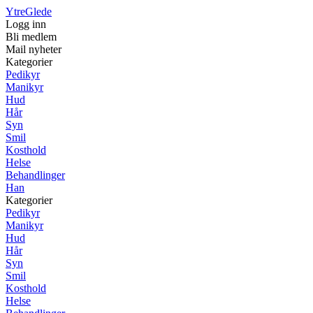
YtreGlede
Logg inn
Bli medlem
Mail nyheter
Kategorier
Pedikyr
Manikyr
Hud
Hår
Syn
Smil
Kosthold
Helse
Behandlinger
Han
Kategorier
Pedikyr
Manikyr
Hud
Hår
Syn
Smil
Kosthold
Helse