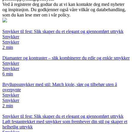
Ved å registrere deg godtar du at vi kan kontakte deg med nyheter
og inspirasjon. Du godkjenner også våre vilkår og databehandling,
som du kan lese mer om i vår policy.
Smykker til fest: Slik skaper du et elegant og gjennomført uttrykk
Smykker
Smykker
2 min
Diamanter og kontraster – slik kombinerer du edle og enkle smykker
Smykker
Smykker
6 min
Bryllupssmykker med stil: Match kjole, slør og tilbehør uten å
overpynte
Smykker
Smykker
2 min
Smykker til fest: Slik skaper du et elegant og gjennomført uttrykk
Løft festantrekket med smykker som fremhever din stil og skaper et
helhetlig uttrykk