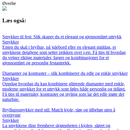
Øverlie
Læs også:
Smykker til fest: Slik skaper du et elegant og gjennomført uttrykk
Smykker
Enten du skal i bryllup, på julebord eller en elegant middag, er
smykkene detaljene som setter prikken over i-en. Få tips til hvordan
du velger riktige materialer, farger og kombinasjoner for et
gjennomført og personlig festantrekk.
Diamanter og kontraster – slik kombinerer du edle og enkle smykker
Smykker
Oppdag hvordan du kan kombinere glitrende diamanter med enkle,
moderne smykker for et uttrykk som føles både personlig og tidløst.
Få tips til materialer, kontraster og styling som lar det edle møte det
naturlige.
Bryllupssmykker med stil: Match kjole, slør og tilbehør uten å
overpynte
Smykker
La smykkene dine fremheve skjønnheten i kjolen, sløret og