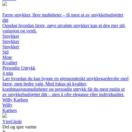
Færre smykker, flere muligheter – få mest ut av smykkebudsjettet
ditt
Oppdag hvordan færre, nøye utvalgte smykker kan gi deg mer stil,
variasjon og verdi.
Smykker
Smykker
Smykker
Stil
Mote
Kvalitet
Personlig Uttrykk
4 min
Lær hvordan du kan bygge en gjennomtenkt smykkegarderobe med
færre, men bedre valg. Med fokus på kvalitet,
kombinasjonsmuligheter og personlig uttrykk får du mest mulig ut
av smykkebudsjettet ditt – uten å ofre eleganse eller individualitet.
Willy Karlsen
Willy
Karlsen
YtreGlede
Del og spre varme