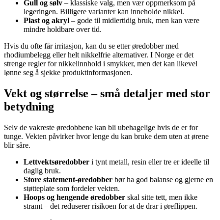
Gull og sølv
– klassiske valg, men vær oppmerksom på
legeringen. Billigere varianter kan inneholde nikkel.
Plast og akryl
– gode til midlertidig bruk, men kan være
mindre holdbare over tid.
Hvis du ofte får irritasjon, kan du se etter øredobber med
rhodiumbelegg eller helt nikkelfrie alternativer. I Norge er det
strenge regler for nikkelinnhold i smykker, men det kan likevel
lønne seg å sjekke produktinformasjonen.
Vekt og størrelse – små detaljer med stor
betydning
Selv de vakreste øredobbene kan bli ubehagelige hvis de er for
tunge. Vekten påvirker hvor lenge du kan bruke dem uten at ørene
blir såre.
Lettvektsøredobber
i tynt metall, resin eller tre er ideelle til
daglig bruk.
Store statement-øredobber
bør ha god balanse og gjerne en
støtteplate som fordeler vekten.
Hoops og hengende øredobber
skal sitte tett, men ikke
stramt – det reduserer risikoen for at de drar i øreflippen.