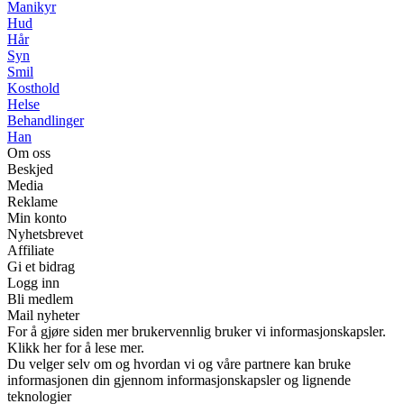
Manikyr
Hud
Hår
Syn
Smil
Kosthold
Helse
Behandlinger
Han
Om oss
Beskjed
Media
Reklame
Min konto
Nyhetsbrevet
Affiliate
Gi et bidrag
Logg inn
Bli medlem
Mail nyheter
For å gjøre siden mer brukervennlig bruker vi informasjonskapsler.
Klikk her for å lese mer.
Du velger selv om og hvordan vi og våre partnere kan bruke
informasjonen din gjennom informasjonskapsler og lignende
teknologier