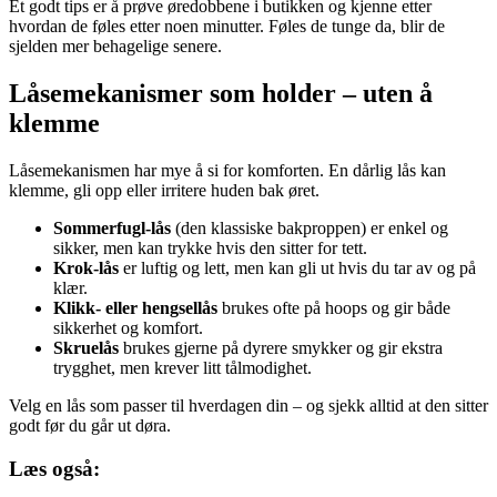
Et godt tips er å prøve øredobbene i butikken og kjenne etter
hvordan de føles etter noen minutter. Føles de tunge da, blir de
sjelden mer behagelige senere.
Låsemekanismer som holder – uten å
klemme
Låsemekanismen har mye å si for komforten. En dårlig lås kan
klemme, gli opp eller irritere huden bak øret.
Sommerfugl-lås
(den klassiske bakproppen) er enkel og
sikker, men kan trykke hvis den sitter for tett.
Krok-lås
er luftig og lett, men kan gli ut hvis du tar av og på
klær.
Klikk- eller hengsellås
brukes ofte på hoops og gir både
sikkerhet og komfort.
Skruelås
brukes gjerne på dyrere smykker og gir ekstra
trygghet, men krever litt tålmodighet.
Velg en lås som passer til hverdagen din – og sjekk alltid at den sitter
godt før du går ut døra.
Læs også: