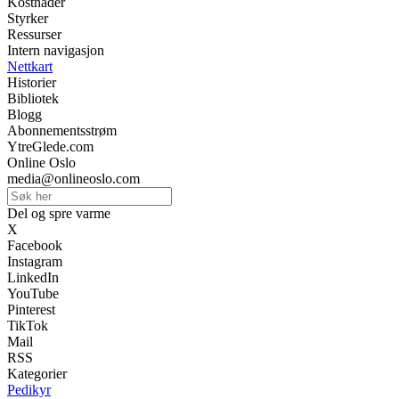
Kostnader
Styrker
Ressurser
Intern navigasjon
Nettkart
Historier
Bibliotek
Blogg
Abonnementsstrøm
YtreGlede.com
Online Oslo
media@onlineoslo.com
Del og spre varme
X
Facebook
Instagram
LinkedIn
YouTube
Pinterest
TikTok
Mail
RSS
Kategorier
Pedikyr