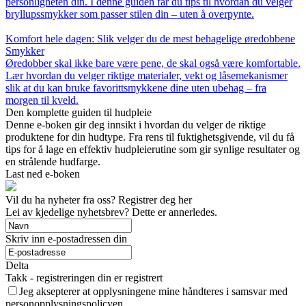
personligheten din. I denne guiden får du tips til hvordan du velger
bryllupssmykker som passer stilen din – uten å overpynte.
Komfort hele dagen: Slik velger du de mest behagelige øredobbene
Smykker
Øredobber skal ikke bare være pene, de skal også være komfortable.
Lær hvordan du velger riktige materialer, vekt og låsemekanismer
slik at du kan bruke favorittsmykkene dine uten ubehag – fra
morgen til kveld.
Den komplette guiden til hudpleie
Denne e-boken gir deg innsikt i hvordan du velger de riktige
produktene for din hudtype. Fra rens til fuktighetsgivende, vil du få
tips for å lage en effektiv hudpleierutine som gir synlige resultater og
en strålende hudfarge.
Last ned e-boken
Vil du ha nyheter fra oss? Registrer deg her
Lei av kjedelige nyhetsbrev? Dette er annerledes.
Skriv inn e-postadressen din
Delta
Takk - registreringen din er registrert
Jeg aksepterer at opplysningene mine håndteres i samsvar med
personopplysningspolicyen.