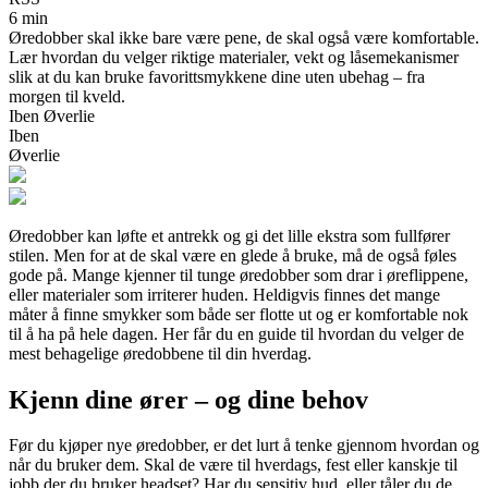
6 min
Øredobber skal ikke bare være pene, de skal også være komfortable.
Lær hvordan du velger riktige materialer, vekt og låsemekanismer
slik at du kan bruke favorittsmykkene dine uten ubehag – fra
morgen til kveld.
Iben Øverlie
Iben
Øverlie
Øredobber kan løfte et antrekk og gi det lille ekstra som fullfører
stilen. Men for at de skal være en glede å bruke, må de også føles
gode på. Mange kjenner til tunge øredobber som drar i øreflippene,
eller materialer som irriterer huden. Heldigvis finnes det mange
måter å finne smykker som både ser flotte ut og er komfortable nok
til å ha på hele dagen. Her får du en guide til hvordan du velger de
mest behagelige øredobbene til din hverdag.
Kjenn dine ører – og dine behov
Før du kjøper nye øredobber, er det lurt å tenke gjennom hvordan og
når du bruker dem. Skal de være til hverdags, fest eller kanskje til
jobb der du bruker headset? Har du sensitiv hud, eller tåler du de