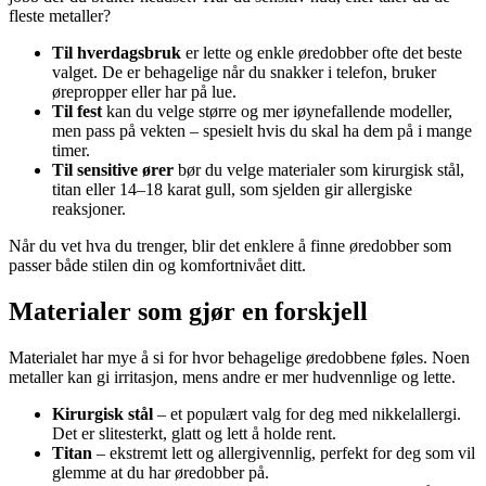
fleste metaller?
Til hverdagsbruk
er lette og enkle øredobber ofte det beste
valget. De er behagelige når du snakker i telefon, bruker
ørepropper eller har på lue.
Til fest
kan du velge større og mer iøynefallende modeller,
men pass på vekten – spesielt hvis du skal ha dem på i mange
timer.
Til sensitive ører
bør du velge materialer som kirurgisk stål,
titan eller 14–18 karat gull, som sjelden gir allergiske
reaksjoner.
Når du vet hva du trenger, blir det enklere å finne øredobber som
passer både stilen din og komfortnivået ditt.
Materialer som gjør en forskjell
Materialet har mye å si for hvor behagelige øredobbene føles. Noen
metaller kan gi irritasjon, mens andre er mer hudvennlige og lette.
Kirurgisk stål
– et populært valg for deg med nikkelallergi.
Det er slitesterkt, glatt og lett å holde rent.
Titan
– ekstremt lett og allergivennlig, perfekt for deg som vil
glemme at du har øredobber på.