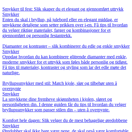
Smykker til fest: Slik skaper du et elegant og gjennomført uttrykk
Smykker
Enten du skal i bryllup, på julebord eller en elegant middag, er
smykkene detaljene som setter prikken over i-en. Få tips til hvordan
du velger riktige materialer, farger og kombinasjoner for et
gjennomført og personlig festantrekk.
Diamanter og kontraster – slik kombinerer du edle og enkle smykker
Smykker
Oppdag hvordan du kan kombinere glitrende diamanter med enkle,
moderne smykker for et uttrykk som føles både personlig og tidløst.
Få tips til materialer, kontraster og styling som lar det edle møte det
naturlige.
Bryllupssmykker med stil: Match kjole, slør og tilbehør uten å
overpynte
Smykker
La smykkene dine fremheve skjønnheten i kjolen, sløret og
personligheten din. I denne guiden får du tips til hvordan du velger
bryllupssmykker som passer stilen din – uten å overpynte.
Komfort hele dagen: Slik velger du de mest behagelige øredobbene
Smykker
Øredobber skal ikke bare være pene, de skal også være komfortable.